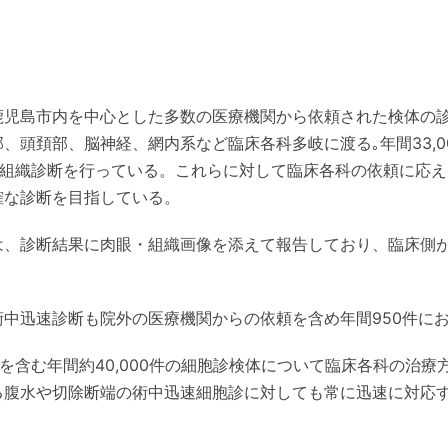
鹿児島市内を中心とした多数の医療機関から依頼された検体の
、頭頚部、脳神経、網内系など臨床各科多岐に渡る｡年間33,
病理組織診断を行っている。これらに対して臨床各科の依頼に応
確な診断を目指している。
は、診断結果に肉眼・組織画像を添えて報告しており、臨床側
中迅速診断も院外の医療機関からの依頼を含め年間950件に
例を含む年間約40,000件の細胞診検体について臨床各科の治
る腹水や切除断端の術中迅速細胞診に対しても常に迅速に対応