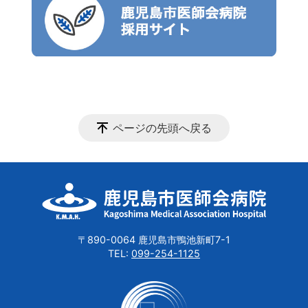
ページの先頭へ戻る
〒890-0064 鹿児島市鴨池新町7-1
TEL:
099-254-1125