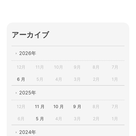
アーカイブ
2026年
12月
11月
10月
9月
8月
7月
6 月
5月
4月
3月
2月
1月
2025年
12月
11 月
10 月
9 月
8月
7月
6月
5 月
4月
3月
2月
1月
2024年